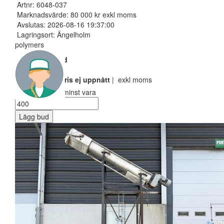
Artnr: 6048-037
Marknadsvärde: 80 000 kr exkl moms
Avslutas: 2026-08-16 19:37:00
Lagringsort: Ängelholm
polymers
Nuvarande bud
300 SEK
Reservarionspris ej uppnått
| exkl moms
Ditt bud måste minst vara
Lägg bud