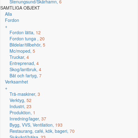
Stenungsund/Skärhamn,
6
SAMTLIGA OBJEKT
Alla
Fordon
+
Fordon lätta,
12
Fordon tunga ,
20
Bildelar/tillbehör,
5
Mc/moped,
5
Truckar,
4
Entreprenad,
4
Skog/lantbruk,
4
Båt och fartyg,
7
Verksamhet
+
Trä-maskiner,
3
Verktyg,
52
Industri,
23
Produktion,
1
Inredning/lager,
37
Bygg, VVS, Ventilation,
193
Restaurang, café, kök, bageri,
70
Sjukvård/hälsa,
23