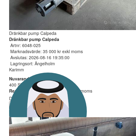
Dränkbar pump Calpeda
Dränkbar pump Calpeda
Artnr: 6048-025
Marknadsvärde: 35 000 kr exkl moms
Avslutas: 2026-08-16 19:35:00
Lagringsort: Ängelholm
Karimm
Nuvarande bud
400 SEK
Reservarionspris ej uppnått
| exkl moms
Ditt bud måste minst vara
Lägg bud