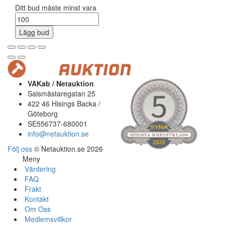
Ditt bud måste minst vara
Lägg bud
VAKab / Netauktion
Salsmästaregatan 25
422 46 Hisings Backa /
Göteborg
SE556737-680001
info@netauktion.se
Följ oss
© Netauktion.se 2026
Meny
Värdering
FAQ
Frakt
Kontakt
Om Oss
Medlemsvillkor