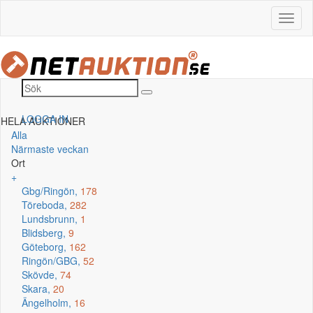
LOGGA IN
HELA AUKTIONER
Alla
Närmaste veckan
Ort
+
Gbg/Ringön,
178
Töreboda,
282
Lundsbrunn,
1
Blidsberg,
9
Göteborg,
162
Ringön/GBG,
52
Skövde,
74
Skara,
20
Ängelholm,
16