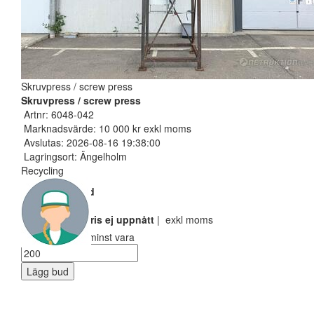
Skruvpress / screw press
Skruvpress / screw press
Artnr: 6048-042
Marknadsvärde: 10 000 kr exkl moms
Avslutas: 2026-08-16 19:38:00
Lagringsort: Ängelholm
Recycling
Nuvarande bud
100 SEK
Reservarionspris ej uppnått
| exkl moms
Ditt bud måste minst vara
Lägg bud