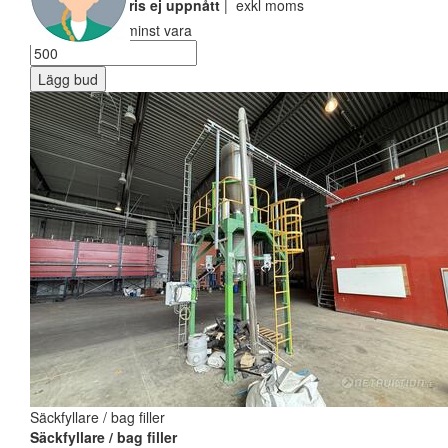
Reservarionspris ej uppnått
| exkl moms
Ditt bud måste minst vara
Lägg bud
Säckfyllare / bag filler
Säckfyllare / bag filler