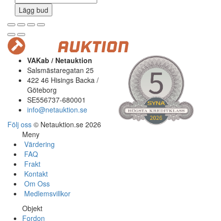
Lägg bud
VAKab / Netauktion
Salsmästaregatan 25
422 46 Hisings Backa /
Göteborg
SE556737-680001
info@netauktion.se
Följ oss
© Netauktion.se 2026
Meny
Värdering
FAQ
Frakt
Kontakt
Om Oss
Medlemsvillkor
Objekt
Fordon