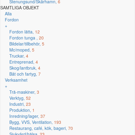
Stenungsund/Skärhamn,
6
SAMTLIGA OBJEKT
Alla
Fordon
+
Fordon lätta,
12
Fordon tunga ,
20
Bildelar/tillbehör,
5
Mc/moped,
5
Truckar,
4
Entreprenad,
4
Skog/lantbruk,
4
Båt och fartyg,
7
Verksamhet
+
Trä-maskiner,
3
Verktyg,
52
Industri,
23
Produktion,
1
Inredning/lager,
37
Bygg, VVS, Ventilation,
193
Restaurang, café, kök, bageri,
70
Sjukvård/hälsa,
23