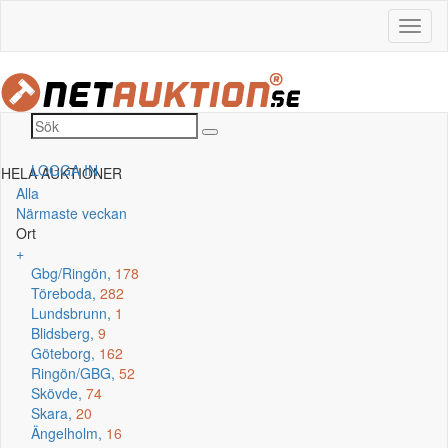
LOGGA IN
HELA AUKTIONER
Alla
Närmaste veckan
Ort
+
Gbg/Ringön,
178
Töreboda,
282
Lundsbrunn,
1
Blidsberg,
9
Göteborg,
162
Ringön/GBG,
52
Skövde,
74
Skara,
20
Ängelholm,
16