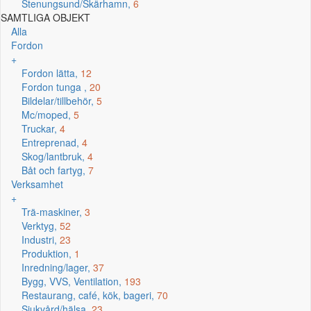
Stenungsund/Skärhamn,
6
SAMTLIGA OBJEKT
Alla
Fordon
+
Fordon lätta,
12
Fordon tunga ,
20
Bildelar/tillbehör,
5
Mc/moped,
5
Truckar,
4
Entreprenad,
4
Skog/lantbruk,
4
Båt och fartyg,
7
Verksamhet
+
Trä-maskiner,
3
Verktyg,
52
Industri,
23
Produktion,
1
Inredning/lager,
37
Bygg, VVS, Ventilation,
193
Restaurang, café, kök, bageri,
70
Sjukvård/hälsa,
23