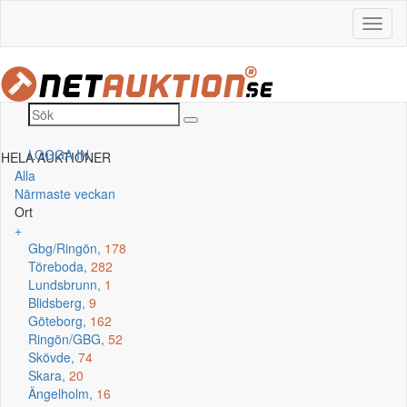
LOGGA IN
HELA AUKTIONER
Alla
Närmaste veckan
Ort
+
Gbg/Ringön,
178
Töreboda,
282
Lundsbrunn,
1
Blidsberg,
9
Göteborg,
162
Ringön/GBG,
52
Skövde,
74
Skara,
20
Ängelholm,
16