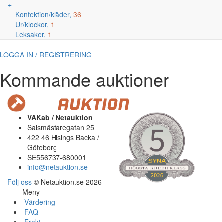
+
Konfektion/kläder,
36
Ur/klockor,
1
Leksaker,
1
LOGGA IN / REGISTRERING
Kommande auktioner
VAKab / Netauktion
Salsmästaregatan 25
422 46 Hisings Backa /
Göteborg
SE556737-680001
info@netauktion.se
Följ oss
© Netauktion.se 2026
Meny
Värdering
FAQ
Frakt