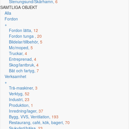
Stenungsund/Skärhamn,
6
SAMTLIGA OBJEKT
Alla
Fordon
+
Fordon lätta,
12
Fordon tunga ,
20
Bildelar/tillbehör,
5
Mc/moped,
5
Truckar,
4
Entreprenad,
4
Skog/lantbruk,
4
Båt och fartyg,
7
Verksamhet
+
Trä-maskiner,
3
Verktyg,
52
Industri,
23
Produktion,
1
Inredning/lager,
37
Bygg, VVS, Ventilation,
193
Restaurang, café, kök, bageri,
70
Sjukvård/hälsa,
23