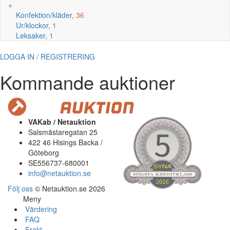
+
Konfektion/kläder,
36
Ur/klockor,
1
Leksaker,
1
LOGGA IN / REGISTRERING
Kommande auktioner
VAKab / Netauktion
Salsmästaregatan 25
422 46 Hisings Backa /
Göteborg
SE556737-680001
info@netauktion.se
Följ oss
© Netauktion.se 2026
Meny
Värdering
FAQ
Frakt