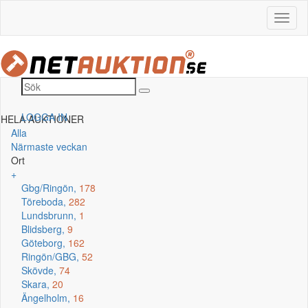
LOGGA IN
HELA AUKTIONER
Alla
Närmaste veckan
Ort
+
Gbg/Ringön,
178
Töreboda,
282
Lundsbrunn,
1
Blidsberg,
9
Göteborg,
162
Ringön/GBG,
52
Skövde,
74
Skara,
20
Ängelholm,
16