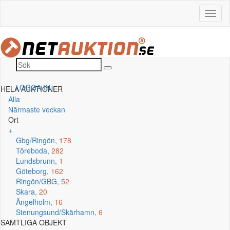
LOGGA IN
HELA AUKTIONER
Alla
Närmaste veckan
Ort
+
Gbg/Ringön,
178
Töreboda,
282
Lundsbrunn,
1
Göteborg,
162
Ringön/GBG,
52
Skara,
20
Ängelholm,
16
Stenungsund/Skärhamn,
6
SAMTLIGA OBJEKT