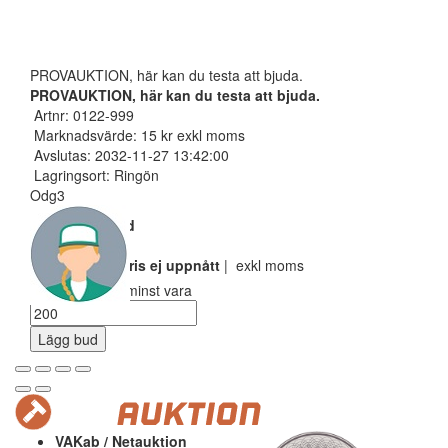
PROVAUKTION, här kan du testa att bjuda.
PROVAUKTION, här kan du testa att bjuda.
Artnr: 0122-999
Marknadsvärde: 15 kr exkl moms
Avslutas: 2032-11-27 13:42:00
Lagringsort: Ringön
Odg3
Nuvarande bud
100 SEK
Reservarionspris ej uppnått
| exkl moms
Ditt bud måste minst vara
Lägg bud
VAKab / Netauktion