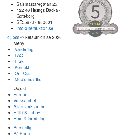
Salsmästaregatan 25
422 46 Hisings Backa /
Göteborg
SE556737-680001
info@netauktion.se
Följ oss
© Netauktion.se 2026
Meny
Värdering
FAQ
Frakt
Kontakt
Om Oss
Medlemsvillkor
Objekt
Fordon
Verksamhet
Affärsverksamhet
Fritid & hobby
Hem & inredning
Personligt
På Karta