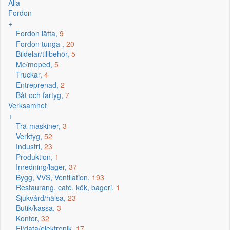
Alla
Fordon
+
Fordon lätta,
9
Fordon tunga ,
20
Bildelar/tillbehör,
5
Mc/moped,
5
Truckar,
4
Entreprenad,
2
Båt och fartyg,
7
Verksamhet
+
Trä-maskiner,
3
Verktyg,
52
Industri,
23
Produktion,
1
Inredning/lager,
37
Bygg, VVS, Ventilation,
193
Restaurang, café, kök, bageri,
1
Sjukvård/hälsa,
23
Butik/kassa,
3
Kontor,
32
El/data/elektronik,
17