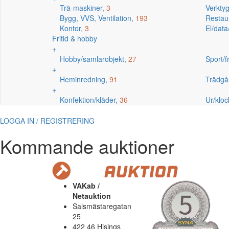
Trä-maskiner,
3
Verkty
Bygg, VVS, Ventilation,
193
Restaur
Kontor,
3
El/data
Fritid & hobby
+
Hobby/samlarobjekt,
27
Sport/fr
+
Heminredning,
91
Trädgå
+
Konfektion/kläder,
36
Ur/kloc
LOGGA IN / REGISTRERING
Kommande auktioner
VAKab /
Netauktion
Salsmästaregatan
25
422 46 Hisings