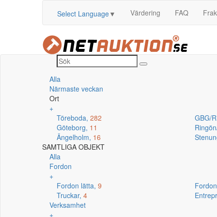
Värdering
FAQ
Frak
Select Language
▼
Alla
Närmaste veckan
Ort
+
Töreboda,
282
GBG/R
Göteborg,
11
Ringö
Ängelholm,
16
Stenun
SAMTLIGA OBJEKT
Alla
Fordon
+
Fordon lätta,
9
Fordon
Truckar,
4
Entrep
Verksamhet
+