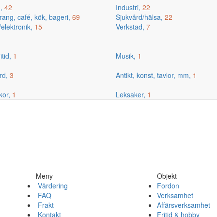
g,
42
Industri,
22
ang, café, kök, bageri,
69
Sjukvård/hälsa,
22
/elektronik,
15
Verkstad,
7
itid,
1
Musik,
1
rd,
3
Antikt, konst, tavlor, mm,
1
kor,
1
Leksaker,
1
Meny
Objekt
Värdering
Fordon
FAQ
Verksamhet
Frakt
Affärsverksamhet
Kontakt
Fritid & hobby