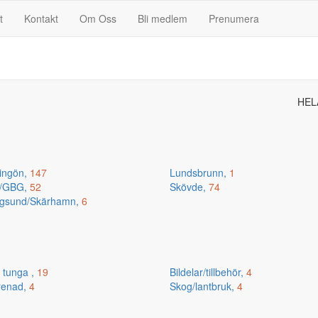
t
Kontakt
Om Oss
Bli medlem
Prenumera
HEL
ingön,
147
Lundsbrunn,
1
n/GBG,
52
Skövde,
74
gsund/Skärhamn,
6
 tunga ,
19
Bildelar/tillbehör,
4
renad,
4
Skog/lantbruk,
4