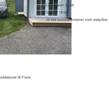
Lagringsort: Luleå
Starttid: 19:00
20 fots bostadscontainer med utskjutbar
ddelande till Frank