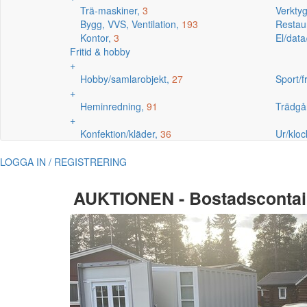
Trä-maskiner,
3
Verkty
Bygg, VVS, Ventilation,
193
Restaur
Kontor,
3
El/data
Fritid & hobby
+
Hobby/samlarobjekt,
27
Sport/fr
+
Heminredning,
91
Trädgå
+
Konfektion/kläder,
36
Ur/kloc
LOGGA IN / REGISTRERING
AUKTIONEN - Bostadscontain