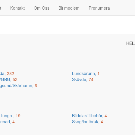
t
Kontakt
Om Oss
Bli medlem
Prenumera
HEL
da,
282
Lundsbrunn,
1
n/GBG,
52
Skövde,
74
gsund/Skärhamn,
6
 tunga ,
19
Bildelar/tillbehör,
4
renad,
4
Skog/lantbruk,
4