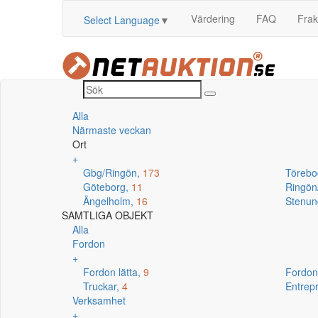
Värdering
FAQ
Frak
Select Language
▼
Alla
Närmaste veckan
Ort
+
Gbg/Ringön,
173
Törebo
Göteborg,
11
Ringö
Ängelholm,
16
Stenun
SAMTLIGA OBJEKT
Alla
Fordon
+
Fordon lätta,
9
Fordon
Truckar,
4
Entrep
Verksamhet
+