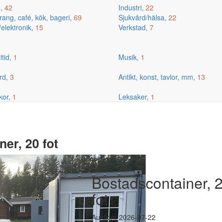
g,
42
Industri,
22
ang, café, kök, bageri,
69
Sjukvård/hälsa,
22
/elektronik,
15
Verkstad,
7
itid,
1
Musik,
1
rd,
3
Antikt, konst, tavlor, mm,
13
kor,
1
Leksaker,
1
er, 20 fot
Avslutat
Bostadscontainer, 
fot
Auktion: 2026-07-22