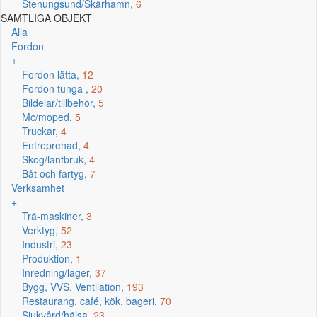
Stenungsund/Skärhamn,
6
SAMTLIGA OBJEKT
Alla
Fordon
+
Fordon lätta,
12
Fordon tunga ,
20
Bildelar/tillbehör,
5
Mc/moped,
5
Truckar,
4
Entreprenad,
4
Skog/lantbruk,
4
Båt och fartyg,
7
Verksamhet
+
Trä-maskiner,
3
Verktyg,
52
Industri,
23
Produktion,
1
Inredning/lager,
37
Bygg, VVS, Ventilation,
193
Restaurang, café, kök, bageri,
70
Sjukvård/hälsa,
23