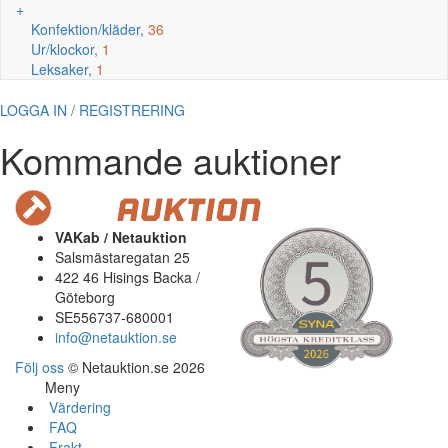
+
Konfektion/kläder,
36
Ur/klockor,
1
Leksaker,
1
LOGGA IN / REGISTRERING
Kommande auktioner
VAKab / Netauktion
Salsmästaregatan 25
422 46 Hisings Backa /
Göteborg
SE556737-680001
info@netauktion.se
Följ oss
© Netauktion.se 2026
Meny
Värdering
FAQ
Frakt