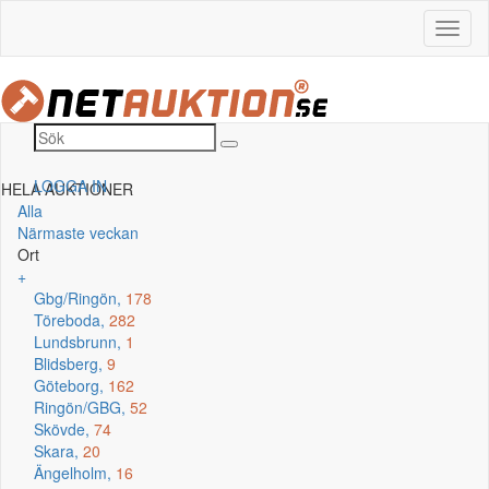
LOGGA IN
HELA AUKTIONER
Alla
Närmaste veckan
Ort
+
Gbg/Ringön,
178
Töreboda,
282
Lundsbrunn,
1
Blidsberg,
9
Göteborg,
162
Ringön/GBG,
52
Skövde,
74
Skara,
20
Ängelholm,
16