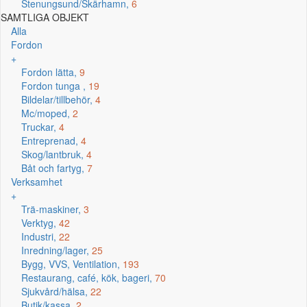
Stenungsund/Skärhamn,
6
SAMTLIGA OBJEKT
Alla
Fordon
+
Fordon lätta,
9
Fordon tunga ,
19
Bildelar/tillbehör,
4
Mc/moped,
2
Truckar,
4
Entreprenad,
4
Skog/lantbruk,
4
Båt och fartyg,
7
Verksamhet
+
Trä-maskiner,
3
Verktyg,
42
Industri,
22
Inredning/lager,
25
Bygg, VVS, Ventilation,
193
Restaurang, café, kök, bageri,
70
Sjukvård/hälsa,
22
Butik/kassa,
2