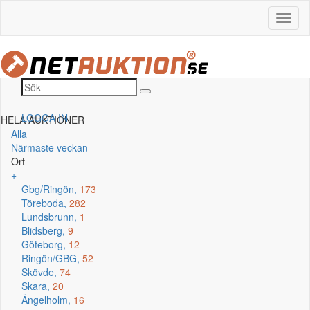
LOGGA IN
HELA AUKTIONER
Alla
Närmaste veckan
Ort
+
Gbg/Ringön,
173
Töreboda,
282
Lundsbrunn,
1
Blidsberg,
9
Göteborg,
12
Ringön/GBG,
52
Skövde,
74
Skara,
20
Ängelholm,
16