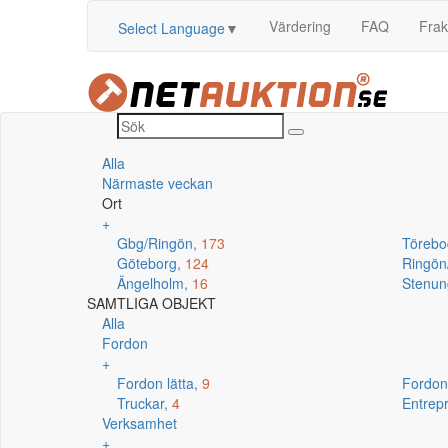
Värdering
FAQ
Frak
Select Language
▼
Alla
Närmaste veckan
Ort
+
Gbg/Ringön,
173
Törebo
Göteborg,
124
Ringö
Ängelholm,
16
Stenun
SAMTLIGA OBJEKT
Alla
Fordon
+
Fordon lätta,
9
Fordon
Truckar,
4
Entrep
Verksamhet
+