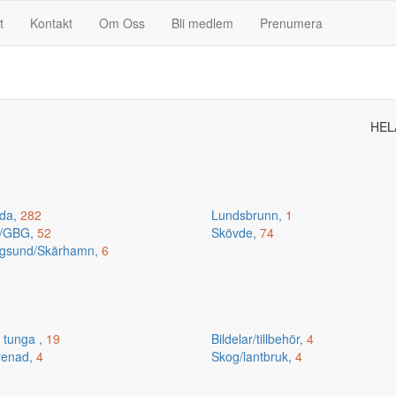
t
Kontakt
Om Oss
Bli medlem
Prenumera
HEL
da,
282
Lundsbrunn,
1
n/GBG,
52
Skövde,
74
gsund/Skärhamn,
6
 tunga ,
19
Bildelar/tillbehör,
4
renad,
4
Skog/lantbruk,
4