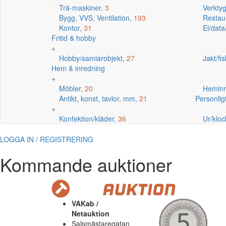
Trä-maskiner,
3
Verkty
Bygg, VVS, Ventilation,
193
Restaur
Kontor,
31
El/data
Fritid & hobby
+
Hobby/samlarobjekt,
27
Jakt/fi
Hem & inredning
+
Möbler,
20
Heminr
Antikt, konst, tavlor, mm,
21
Personlig
+
Konfektion/kläder,
36
Ur/kloc
LOGGA IN / REGISTRERING
Kommande auktioner
VAKab /
Netauktion
Salsmästaregatan