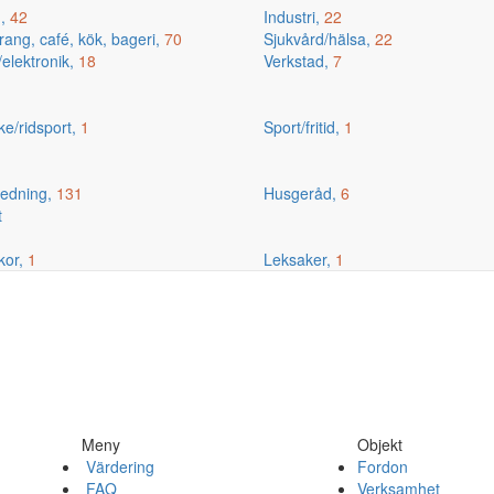
g,
42
Industri,
22
ang, café, kök, bageri,
70
Sjukvård/hälsa,
22
/elektronik,
18
Verkstad,
7
ske/ridsport,
1
Sport/fritid,
1
edning,
131
Husgeråd,
6
t
kor,
1
Leksaker,
1
Meny
Objekt
Värdering
Fordon
FAQ
Verksamhet